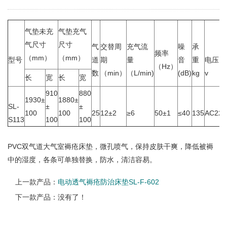
气垫未充
气垫充气
气尺寸
尺寸
气
交替周
充气流
噪
承
频率
（mm）
（mm）
型号
道
期
量
音
重
电压
（Hz）
数
（min）
（L/min)
(dB)
kg
v
长
宽
长
宽
910
880
1930±
1880±
SL-
±
±
100
100
25
12±2
≥6
50±1
≤40
135
AC220
S113
100
100
PVC双气道大气室褥疮床垫，微孔喷气，保持皮肤干爽，降低被褥
中的湿度，各条可单独替换，防水，清洁容易。
上一款产品：
电动透气褥疮防治床垫SL-F-602
下一款产品：没有了！